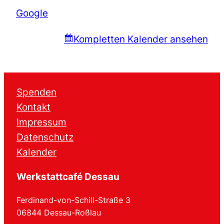
Google
Kompletten Kalender ansehen
Spenden
Kontakt
Impressum
Datenschutz
Kalender
Werkstattcafé Dessau
Ferdinand-von-Schill-Straße 3
06844 Dessau-Roßlau