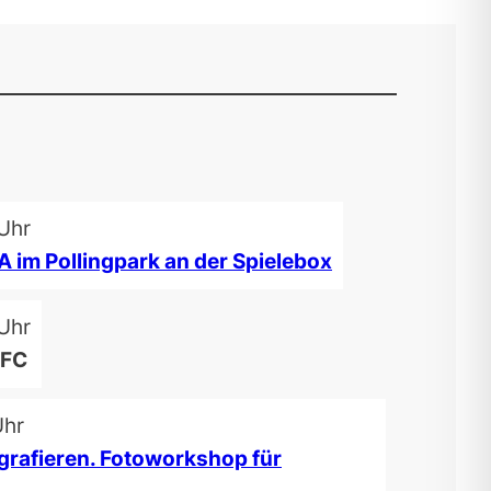
 Uhr
 im Pollingpark an der Spielebox
 Uhr
DFC
Uhr
rafieren. Fotoworkshop für