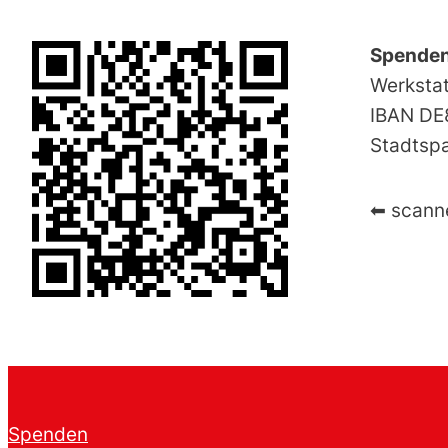
Spenden
Werkstat
IBAN DE
Stadtsp
⬅︎ scann
Spenden