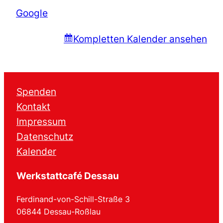
Google
Kompletten Kalender ansehen
Spenden
Kontakt
Impressum
Datenschutz
Kalender
Werkstattcafé Dessau
Ferdinand-von-Schill-Straße 3
06844 Dessau-Roßlau