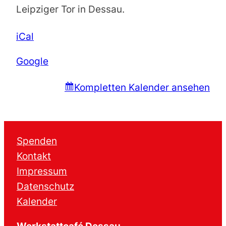
Nachbarschaftsfest
Leipziger Tor in Dessau.
Quartier
Leipziger
iCal
Tor
Google
Kompletten Kalender ansehen
Spenden
Kontakt
Impressum
Datenschutz
Kalender