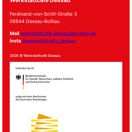
Werkstattcafé Dessau
Ferdinand-von-Schill-Straße 3
06844 Dessau-Roßlau
Mail
werkstattcafe-dessau@posteo.de
Insta
@werkstattcafe_dessau
2026 © Werkstattcafé Dessau