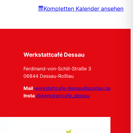
Kompletten Kalender ansehen
Werkstattcafé Dessau
Ferdinand-von-Schill-Straße 3
06844 Dessau-Roßlau
Mail
werkstattcafe-dessau@posteo.de
Insta
@werkstattcafe_dessau