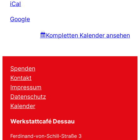
iCal
Google
Kompletten Kalender ansehen
Spenden
Kontakt
Impressum
Datenschutz
Kalender
Werkstattcafé Dessau
Ferdinand-von-Schill-Straße 3