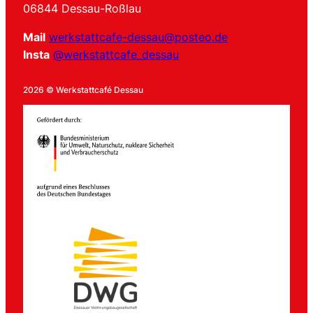
06844 Dessau-Roßlau
Mail
werkstattcafe-dessau@posteo.de
Insta
@werkstattcafe_dessau
2026 © Werkstattcafé Dessau